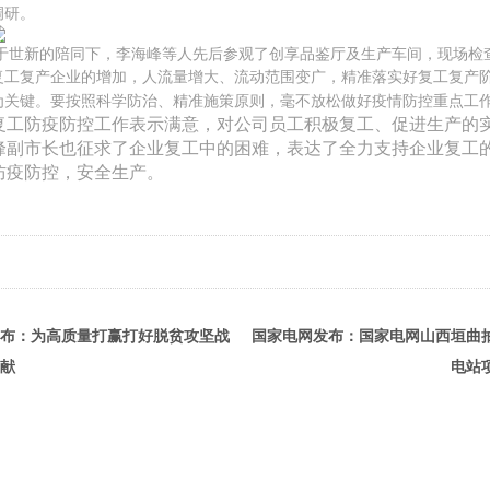
调研。
于世新的陪同下，李海峰等人先后参观了创享品鉴厅及生产车间，现场检
复工复产企业的增加，人流量增大、流动范围变广，精准落实好复工复产
为关键。要按照科学防治、精准施策原则，毫不放松做好疫情防控重点工
复工防疫防控工作表示满意，对公司员工积极复工、促进生产的
峰副市长也征求了企业复工中的困难，表达了全力支持企业复工
防疫防控，安全生产。
布：为高质量打赢打好脱贫攻坚战
国家电网发布：国家电网山西垣曲
献
电站