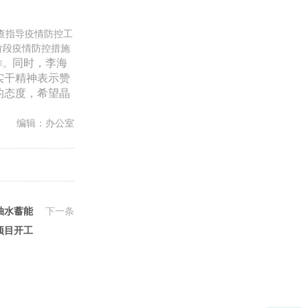
查指导疫情防控工
阶段疫情防控措施
同时，李海
作。
实干精神表示赞
的态度，希望晶
编辑：办公室
抽水蓄能
下一条
项目开工